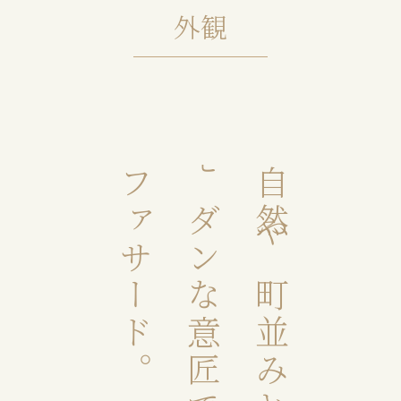
外観
ファサード。
モダンな意匠で表現した
自然や町並みと調和を