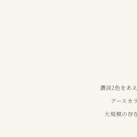
濃淡2色をあ
アースカ
大規模の存