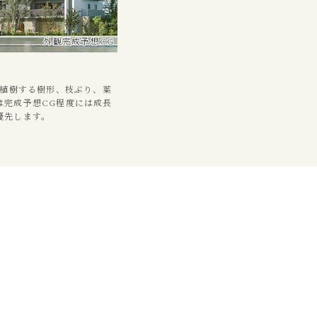
外観完成予想CG
に植樹する樹形、枝ぶり、葉
は完成予想CG程度には成長
優先します。