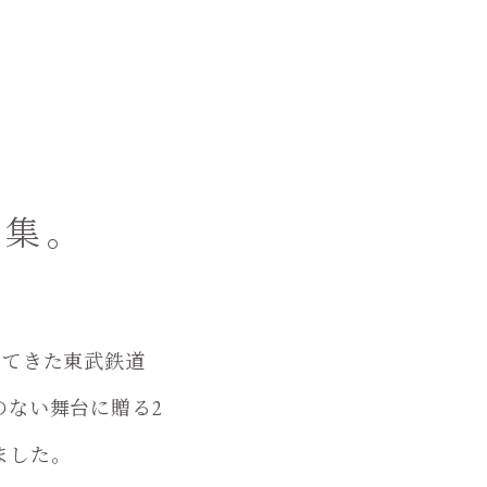
結集。
けてきた東武鉄道
のない舞台に贈る2
ました。