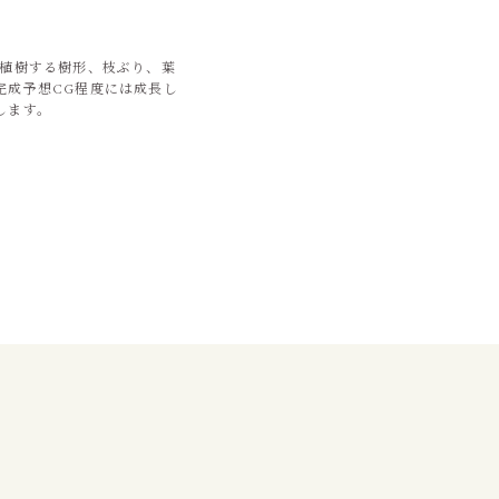
に植樹する樹形、枝ぶり、葉
完成予想CG程度には成長し
します。