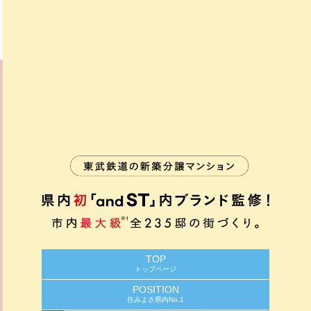
TOP
トップページ
POSITION
住みよさ県内No.1