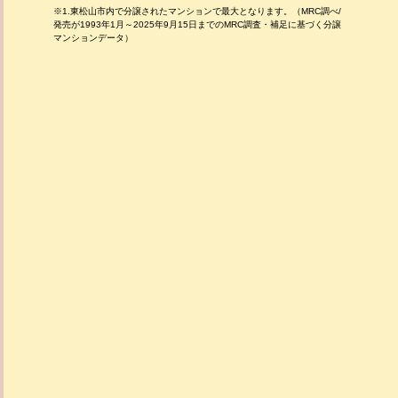
※1.東松山市内で分譲されたマンションで最大となります。（MRC調べ/
発売が1993年1月～2025年9月15日までのMRC調査・補足に基づく分譲
マンションデータ）