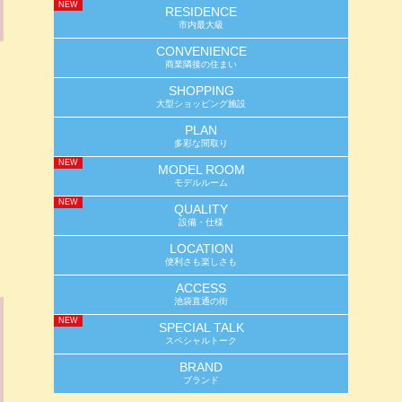
NEW
RESIDENCE
市内最大級
CONVENIENCE
商業隣接の住まい
SHOPPING
大型ショッピング施設
PLAN
多彩な間取り
NEW
MODEL ROOM
モデルルーム
NEW
QUALITY
設備・仕様
LOCATION
便利さも楽しさも
ACCESS
池袋直通の街
NEW
SPECIAL TALK
スペシャルトーク
BRAND
ブランド